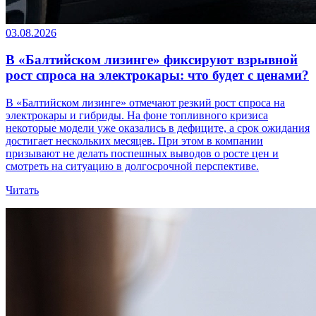
03.08.2026
В «Балтийском лизинге» фиксируют взрывной
рост спроса на электрокары: что будет с ценами?
В «Балтийском лизинге» отмечают резкий рост спроса на
электрокары и гибриды. На фоне топливного кризиса
некоторые модели уже оказались в дефиците, а срок ожидания
достигает нескольких месяцев. При этом в компании
призывают не делать поспешных выводов о росте цен и
смотреть на ситуацию в долгосрочной перспективе.
Читать