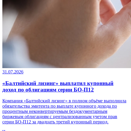
31.07.2026
«Балтийский лизинг» выплатил купонный
доход по облигациям серии БО-П12
Компания «Балтийский лизинг» в полном объёме выполнила
обязательства эмитента по выплате купонного дохода по
процентным неконвертируемым бездокументарным
биржевым облигациям с централизованным учетом прав
серии БО-П12 за двадцать третий купонный период.