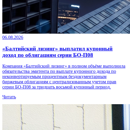
06.08.2026
«Балтийский лизинг» выплатил купонный
доход по облигациям серии БО-П08
Компания «Балтийский лизинг» в полном объёме выполнила
обязательства эмитента по выплате купонного дохода по
неконвертируемым процентным бездокументарным
биржевым облигациям с централизованным учетом прав
серии БО-П08 за тридцать восьмой купонный период.
Читать