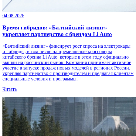
04.08.2026
Время гибридов: «Балтийский лизинг»
укрепляет партнерство с брендом Li Auto
«Балтийский лизинг» фиксирует рост спроса на электрокары
и гибриды, в том числе на премиальные кроссоверы
китайского бренда Li Auto, которые в этом году официально
вышли на российский рынок. Компания принимает активное
участие в запуске продаж новых моделей в регионах России,
укрепляя партнерство с производителем и предлагая клиентам
специальные условия и программы.
Читать