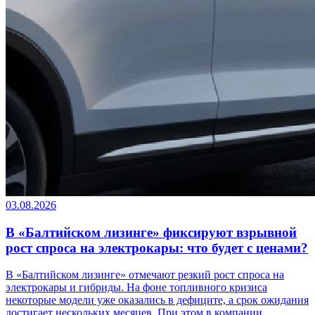
03.08.2026
В «Балтийском лизинге» фиксируют взрывной
рост спроса на электрокары: что будет с ценами?
В «Балтийском лизинге» отмечают резкий рост спроса на
электрокары и гибриды. На фоне топливного кризиса
некоторые модели уже оказались в дефиците, а срок ожидания
достигает нескольких месяцев. При этом в компании