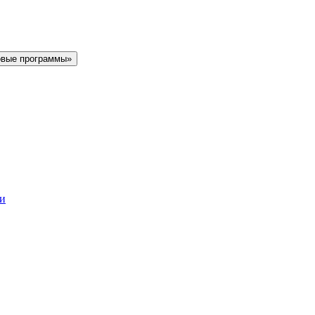
овые программы»
ки