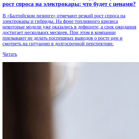
рост спроса на электрокары: что будет с ценами?
В «Балтийском лизинге» отмечают резкий рост спроса на
электрокары и гибриды. На фоне топливного кризиса
некоторые модели уже оказались в дефиците, а срок ожидания
достигает нескольких месяцев. При этом в компании
призывают не делать поспешных выводов о росте цен и
смотреть на ситуацию в долгосрочной перспективе.
Читать