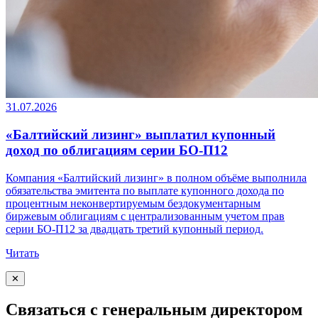
31.07.2026
«Балтийский лизинг» выплатил купонный
доход по облигациям серии БО-П12
Компания «Балтийский лизинг» в полном объёме выполнила
обязательства эмитента по выплате купонного дохода по
процентным неконвертируемым бездокументарным
биржевым облигациям с централизованным учетом прав
серии БО-П12 за двадцать третий купонный период.
Читать
✕
Связаться с генеральным директором