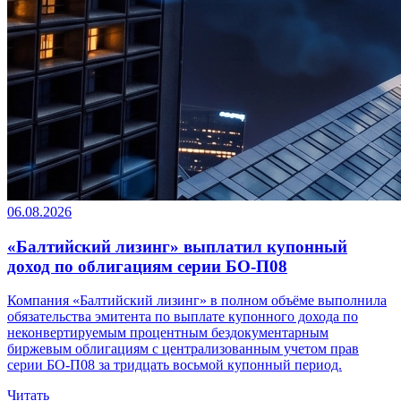
06.08.2026
«Балтийский лизинг» выплатил купонный
доход по облигациям серии БО-П08
Компания «Балтийский лизинг» в полном объёме выполнила
обязательства эмитента по выплате купонного дохода по
неконвертируемым процентным бездокументарным
биржевым облигациям с централизованным учетом прав
серии БО-П08 за тридцать восьмой купонный период.
Читать