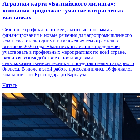
Аграрная карта «Балтийского лизинга»:
компания продолжает участие в отраслевых
выставках
Сезонные графики платежей, льготные программы
финансирования и новые решения для агропромышленного
комплекса стали одними из ключевых тем отраслевых
выставок 2026 года. «Балтийский лизинг» продолжает
участвовать в профильных мероприятиях по всей стране,
развивая взаимодействие с поставщиками
сельскохозяйственной техники и представителями аграрного
бизнеса. В июле к этой работе присоединились 16 филиалов
компании – от Краснодара до Барнаула.
Читать