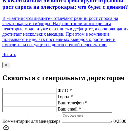
В «Балтийском лизинге» фиксируют взрывной
рост спроса на электрокары: что будет с ценами?
В «Балтийском лизинге» отмечают резкий рост спроса на
электрокары и гибриды. На фоне топливного кризиса
некоторые модели уже оказались в дефиците, а срок ожидания
достигает нескольких месяцев. При этом в компании
призывают не делать поспешных выводов о росте цен и
смотреть на ситуацию в долгосрочной перспективе.
Читать
✕
Связаться с генеральным директором
ФИО *
Город *
Ваш телефон *
Ваш email *
Комментарий для менеджера
0/2500