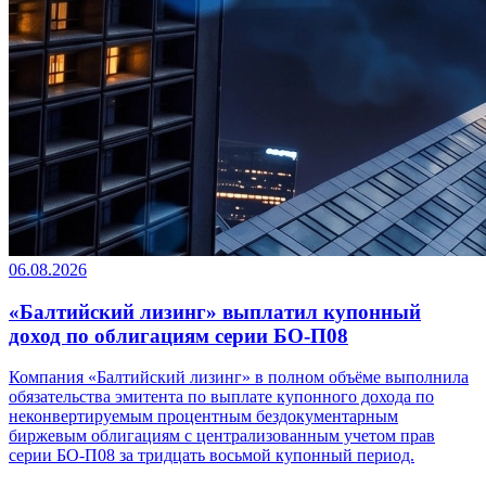
06.08.2026
«Балтийский лизинг» выплатил купонный
доход по облигациям серии БО-П08
Компания «Балтийский лизинг» в полном объёме выполнила
обязательства эмитента по выплате купонного дохода по
неконвертируемым процентным бездокументарным
биржевым облигациям с централизованным учетом прав
серии БО-П08 за тридцать восьмой купонный период.