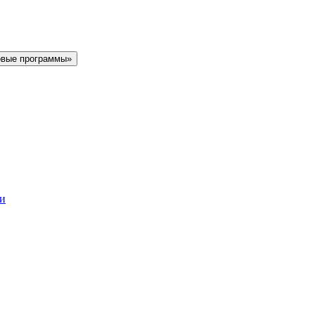
овые программы»
ки