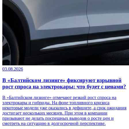
03.08.2026
В «Балтийском лизинге» фиксируют взрывной
рост спроса на электрокары: что будет с ценами?
В «Балтийском лизинге» отмечают резкий рост спроса на
электрокары и гибриды. На фоне топливного кризиса
некоторые модели уже оказались в дефиците, а срок ожидания
достигает нескольких месяцев. При этом в компании
призывают не делать поспешных выводов о росте цен и
смотреть на ситуацию в долгосрочной перспективе.