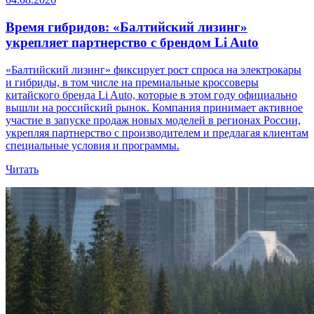
Время гибридов: «Балтийский лизинг»
укрепляет партнерство с брендом Li Auto
«Балтийский лизинг» фиксирует рост спроса на электрокары
и гибриды, в том числе на премиальные кроссоверы
китайского бренда Li Auto, которые в этом году официально
вышли на российский рынок. Компания принимает активное
участие в запуске продаж новых моделей в регионах России,
укрепляя партнерство с производителем и предлагая клиентам
специальные условия и программы.
Читать