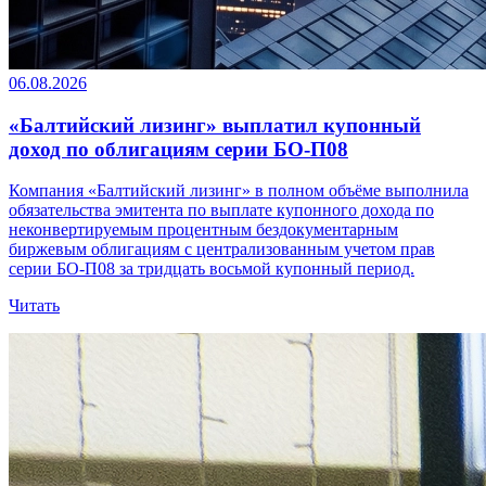
06.08.2026
«Балтийский лизинг» выплатил купонный
доход по облигациям серии БО-П08
Компания «Балтийский лизинг» в полном объёме выполнила
обязательства эмитента по выплате купонного дохода по
неконвертируемым процентным бездокументарным
биржевым облигациям с централизованным учетом прав
серии БО-П08 за тридцать восьмой купонный период.
Читать