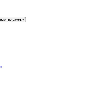
овые программы»
ки