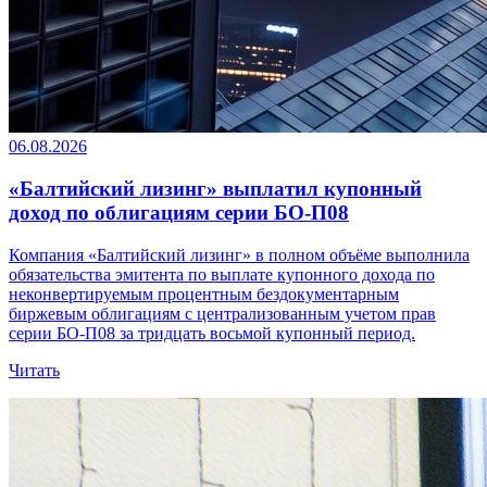
06.08.2026
«Балтийский лизинг» выплатил купонный
доход по облигациям серии БО-П08
Компания «Балтийский лизинг» в полном объёме выполнила
обязательства эмитента по выплате купонного дохода по
неконвертируемым процентным бездокументарным
биржевым облигациям с централизованным учетом прав
серии БО-П08 за тридцать восьмой купонный период.
Читать