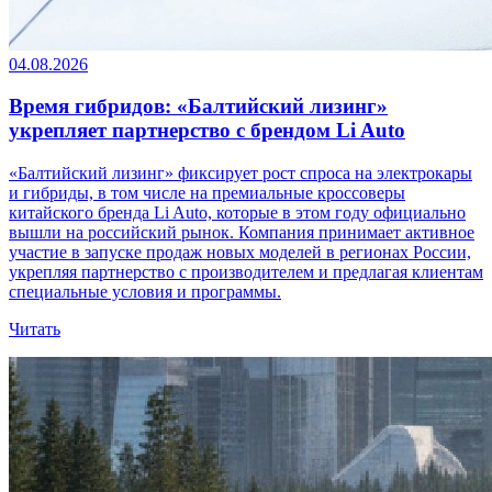
04.08.2026
Время гибридов: «Балтийский лизинг»
укрепляет партнерство с брендом Li Auto
«Балтийский лизинг» фиксирует рост спроса на электрокары
и гибриды, в том числе на премиальные кроссоверы
китайского бренда Li Auto, которые в этом году официально
вышли на российский рынок. Компания принимает активное
участие в запуске продаж новых моделей в регионах России,
укрепляя партнерство с производителем и предлагая клиентам
специальные условия и программы.
Читать