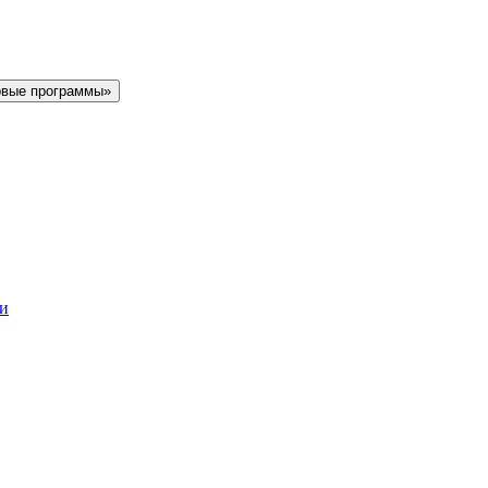
овые программы»
ки