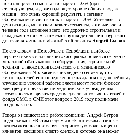
показали рост, сегмент авто вырос на 23% (при
стагнирующем, и даже падающем уровне общих продаж
машин – это очень хороший результат), а сегмент
оборудования и спецтехники вырос на 70%. Углубляясь в
детализацию, мы можем назвать сегменты, которые росли в
течение года активнее всего, это дорожно-строительная и
складская техника». - отмечает руководитель петербургского
дивизиона компании «Балтийский лизинг»
Андрей Бугров.
По его словам, в Петербурге и Ленобласти наиболее
перспективными для лизингового рынка остаются сегменты
металлообрабатывающего оборудования, строительной
техники, а также полиграфического и медицинского
оборудования. Что касается последнего сегмента, то у
лизингодателей есть определенные ожидания по дальнейшему
улучшению условий работы: власти могут пойти бизнесу
навстречу и предоставить медицинским учреждениям
возможность выделять средства для лизинговых платежей из
фонда ОМС, в СМИ этот вопрос в 2019 году поднимали
неоднократно.
Говоря о новшествах в работе компании, Андрей Бугров
подчеркивает: «В этом году мы в «Балтийском лизинге»
начнем активнее применять скоринговую модель оценки
клиентов, расширив спектр сделок, в которых она может