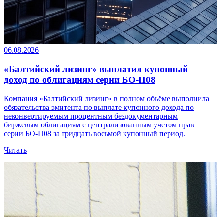
06.08.2026
«Балтийский лизинг» выплатил купонный
доход по облигациям серии БО-П08
Компания «Балтийский лизинг» в полном объёме выполнила
обязательства эмитента по выплате купонного дохода по
неконвертируемым процентным бездокументарным
биржевым облигациям с централизованным учетом прав
серии БО-П08 за тридцать восьмой купонный период.
Читать