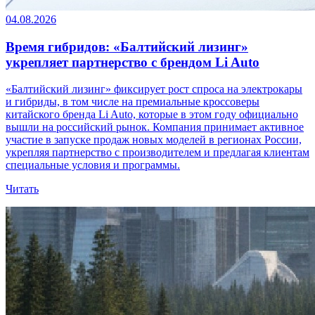
04.08.2026
Время гибридов: «Балтийский лизинг»
укрепляет партнерство с брендом Li Auto
«Балтийский лизинг» фиксирует рост спроса на электрокары
и гибриды, в том числе на премиальные кроссоверы
китайского бренда Li Auto, которые в этом году официально
вышли на российский рынок. Компания принимает активное
участие в запуске продаж новых моделей в регионах России,
укрепляя партнерство с производителем и предлагая клиентам
специальные условия и программы.
Читать