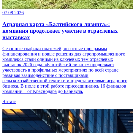
07.08.2026
Аграрная карта «Балтийского лизинга»:
компания продолжает участие в отраслевых
выставках
Сезонные графики платежей, льготные программы
финансирования и новые решения для агропромышленного
комплекса стали одними из ключевых тем отраслевых
выставок 2026 года. «Балтийский лизинг» продолжает
участвовать в профильных мероприятиях по всей стране,
развивая взаимодействие с поставщиками
сельскохозяйственной техники и представителями аграрного
бизнеса. В июле к этой работе присоединились 16 филиалов
компании – от Краснодара до Барнаула.
Читать