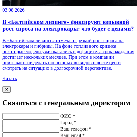
03.08.2026
В «Балтийском лизинге» фиксируют взрывной
рост спроса на электрокары: что будет с ценами?
В «Балтийском лизинге» отмечают резкий рост спроса на
электрокары и гибриды. На фоне топливного кризиса
некоторые модели уже оказались в дефиците, а срок ожидания
достигает нескольких месяцев. При этом в компании
призывают не делать поспешных выводов о росте цен и
смотреть на ситуацию в долгосрочной перспективе.
Читать
✕
Связаться с генеральным директором
ФИО *
Город *
Ваш телефон *
Ваш email *