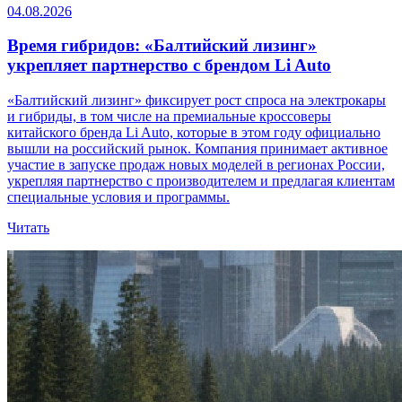
04.08.2026
Время гибридов: «Балтийский лизинг»
укрепляет партнерство с брендом Li Auto
«Балтийский лизинг» фиксирует рост спроса на электрокары
и гибриды, в том числе на премиальные кроссоверы
китайского бренда Li Auto, которые в этом году официально
вышли на российский рынок. Компания принимает активное
участие в запуске продаж новых моделей в регионах России,
укрепляя партнерство с производителем и предлагая клиентам
специальные условия и программы.
Читать