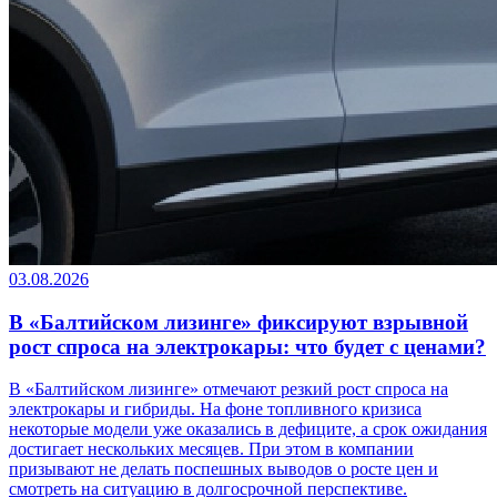
03.08.2026
В «Балтийском лизинге» фиксируют взрывной
рост спроса на электрокары: что будет с ценами?
В «Балтийском лизинге» отмечают резкий рост спроса на
электрокары и гибриды. На фоне топливного кризиса
некоторые модели уже оказались в дефиците, а срок ожидания
достигает нескольких месяцев. При этом в компании
призывают не делать поспешных выводов о росте цен и
смотреть на ситуацию в долгосрочной перспективе.