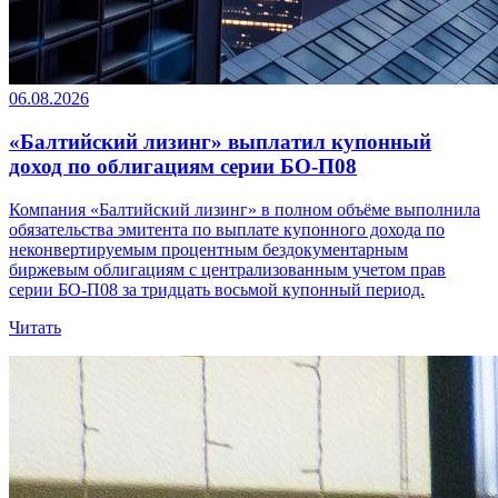
06.08.2026
«Балтийский лизинг» выплатил купонный
доход по облигациям серии БО-П08
Компания «Балтийский лизинг» в полном объёме выполнила
обязательства эмитента по выплате купонного дохода по
неконвертируемым процентным бездокументарным
биржевым облигациям с централизованным учетом прав
серии БО-П08 за тридцать восьмой купонный период.
Читать