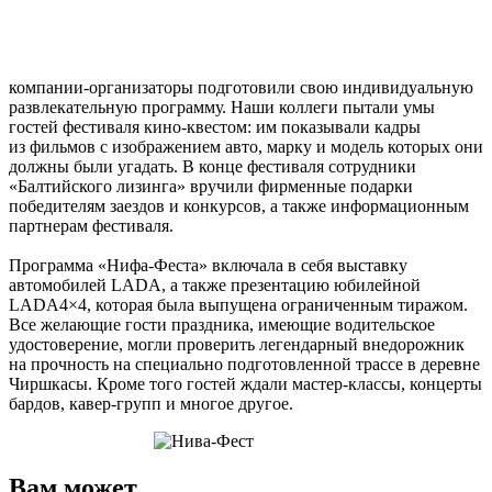
компании-организаторы
подготовили свою индивидуальную
развлекательную программу. Наши коллеги пытали умы
гостей фестиваля
кино-квестом
: им показывали кадры
из фильмов с изображением авто, марку и модель которых они
должны были угадать. В конце фестиваля сотрудники
«Балтийского лизинга» вручили фирменные подарки
победителям заездов и конкурсов, а также информационным
партнерам фестиваля.
Программа
«Нифа-Феста»
включала в себя выставку
автомобилей LADA, а также презентацию юбилейной
LADA4×4, которая была выпущена ограниченным тиражом.
Все желающие гости праздника, имеющие водительское
удостоверение, могли проверить легендарный внедорожник
на прочность на специально подготовленной трассе в деревне
Чиршкасы. Кроме того гостей ждали
мастер-классы
, концерты
бардов,
кавер-групп
и многое другое.
Вам может