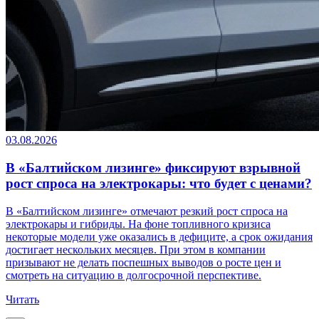
03.08.2026
В «Балтийском лизинге» фиксируют взрывной
рост спроса на электрокары: что будет с ценами?
В «Балтийском лизинге» отмечают резкий рост спроса на
электрокары и гибриды. На фоне топливного кризиса
некоторые модели уже оказались в дефиците, а срок ожидания
достигает нескольких месяцев. При этом в компании
призывают не делать поспешных выводов о росте цен и
смотреть на ситуацию в долгосрочной перспективе.
Читать