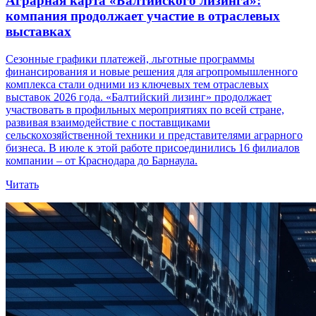
Аграрная карта «Балтийского лизинга»:
компания продолжает участие в отраслевых
выставках
Сезонные графики платежей, льготные программы
финансирования и новые решения для агропромышленного
комплекса стали одними из ключевых тем отраслевых
выставок 2026 года. «Балтийский лизинг» продолжает
участвовать в профильных мероприятиях по всей стране,
развивая взаимодействие с поставщиками
сельскохозяйственной техники и представителями аграрного
бизнеса. В июле к этой работе присоединились 16 филиалов
компании – от Краснодара до Барнаула.
Читать