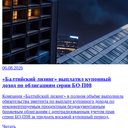
06.08.2026
«Балтийский лизинг» выплатил купонный
доход по облигациям серии БО-П08
Компания «Балтийский лизинг» в полном объёме выполнила
обязательства эмитента по выплате купонного дохода по
неконвертируемым процентным бездокументарным
биржевым облигациям с централизованным учетом прав
серии БО-П08 за тридцать восьмой купонный период.
Читать