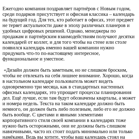
Ежегодно компания поздравляет партнёров с Новым годом,
среди подарков присутствует и офисная классика – календарь
на будущий год. Для тех, кто работает в офисах, этот предмет
не теряет актуальности даже в эпоху различных планеров и
удобных цифровых решений. Однако, менеджеры по
продажам и партнёрским взаимодействиям получают десятки
календарей от коллег, и для того чтобы на стене или столе
появился календарь именно вашей компании нужно
придумать что-то по-настоящему интересное,
функциональное и уместное.
«Дизайн должен быть заметным, но не слишком броским,
чтобы не отвлекать на себя лишнее внимание. Хорошо, когда
в настольном календаре пользователь может видеть
одновременно три месяца, как в стандартных настенных
офисных календарях, это упрощает процессы планирования
дел. Ещё лучше, если там будут обозначены кварталы, а может
и номера недель. Текста на таком календаре должно быть
немного, он должен быть либо полезным, либо его не должно
быть вообще. С цветами и явными элементами
корпоративного стиля своей компании в календарях тоже
нужно быть осторожными, они не должны быть слишком
навязчивыми, часто их стоит подать минимально или только
намёками. Ведь вы хотите, чтобы ваш календарь стоял на