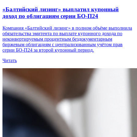
«Балтийский лизинг» выплатил купонный
доход по облигациям серии БО-П24
Компания «Балтийский лизинг» в полном объёме выполнила
обязательства эмитента по выплате купонного дохода по
неконвертируемым процентным бездокументарным
биржевым облигациям с централизованным учётом прав
серии БО-П24 за второй купонный период.
Читать