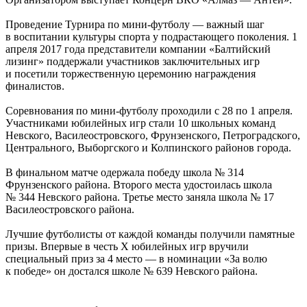
Проведение Турнира по
мини-футболу
— важный шаг
в воспитании культуры спорта у подрастающего поколения. 1
апреля 2017 года представители компании «Балтийский
лизинг» поддержали участников заключительных игр
и посетили торжественную церемонию награждения
финалистов.
Соревнования по
мини-футболу
проходили с 28 по 1 апреля.
Участниками юбилейных игр стали 10 школьных команд
Невского, Василеостровского, Фрунзенского, Петроградского,
Центрального, Выборгского и Колпинского районов города.
В финальном матче одержала победу школа № 314
Фрунзенского района. Второго места удостоилась школа
№ 344 Невского района. Третье место заняла школа № 17
Василеостровского района.
Лучшие футболисты от каждой команды получили памятные
призы. Впервые в честь X юбилейных игр вручили
специальный приз за 4 место — в номинации «За волю
к победе» он достался школе № 639 Невского района.