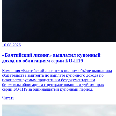
10.08.2026
«Балтийский лизинг» выплатил купонный
доход по облигациям серии БО-П19
Компания «Балтийский лизинг» в полном объёме выполнила
обязательства эмитента по выплате купонного дохода по
неконвертируемым процентным бездокументарным
биржевым облигациям с централизованным учётом прав
серии БО-П19 за одиннадцатый купонный период.
Читать