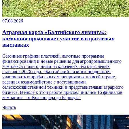
07.08.2026
Аграрная карта «Балтийского лизинга»:
компания продолжает участие в отраслевых
выставках
Сезонные графики платежей, льготные программы
финансирования и новые решения для агропромышленного
комплекса стали одними из ключевых тем отраслевых
выставок 2026 года. «Балтийский лизинг» продолжает
участвовать в профильных мероприятиях по всей стране,
развивая взаимодействие с поставщиками
сельскохозяйственной техники и представителями аграрного
бизнеса. В июле к этой работе присоединились 16 филиалов
компании – от Краснодара до Барнаула.
Читать