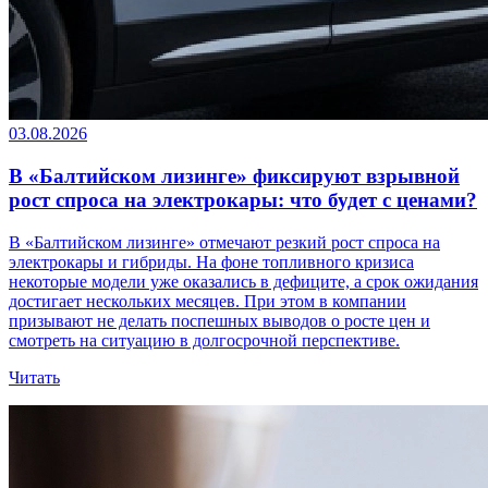
03.08.2026
В «Балтийском лизинге» фиксируют взрывной
рост спроса на электрокары: что будет с ценами?
В «Балтийском лизинге» отмечают резкий рост спроса на
электрокары и гибриды. На фоне топливного кризиса
некоторые модели уже оказались в дефиците, а срок ожидания
достигает нескольких месяцев. При этом в компании
призывают не делать поспешных выводов о росте цен и
смотреть на ситуацию в долгосрочной перспективе.
Читать