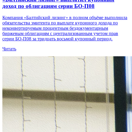
доход по облигациям серии БО-П08
Компания «Балтийский лизинг» в полном объёме выполнила
обязательства эмитента по выплате купонного дохода по
неконвертируемым процентным бездокументарным
биржевым облигациям с централизованным учетом прав
серии БО-П08 за тридцать восьмой купонный период.
Читать