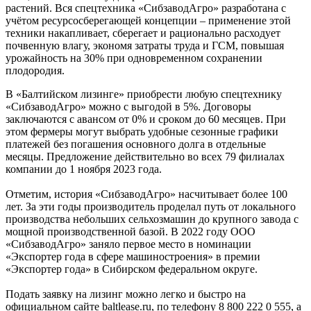
растений. Вся спецтехника «СибзаводАгро» разработана с
учётом ресурсосберегающей концепции – применение этой
техники накапливает, сберегает и рационально расходует
почвенную влагу, экономя затраты труда и ГСМ, повышая
урожайность на 30% при одновременном сохранении
плодородия.
В «Балтийском лизинге» приобрести любую спецтехнику
«СибзаводАгро» можно с выгодой в 5%. Договоры
заключаются с авансом от 0% и сроком до 60 месяцев. При
этом фермеры могут выбрать удобные сезонные графики
платежей без погашения основного долга в отдельные
месяцы. Предложение действительно во всех 79 филиалах
компании до 1 ноября 2023 года.
Отметим, история «СибзаводАгро» насчитывает более 100
лет. За эти годы производитель проделал путь от локального
производства небольших сельхозмашин до крупного завода с
мощной производственной базой. В 2022 году ООО
«СибзаводАгро» заняло первое место в номинации
«Экспортер года в сфере машиностроения» в премии
«Экспортер года» в Сибирском федеральном округе.
Подать заявку на лизинг можно легко и быстро на
официальном сайте baltlease.ru, по телефону 8 800 222 0 555, а