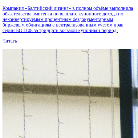
Компания «Балтийский лизинг» в полном объёме выполнила
обязательства эмитента по выплате купонного дохода по
неконвертируемым процентным бездокументарным
биржевым облигациям с централизованным учетом прав
серии БО-П08 за тридцать восьмой купонный период.
Читать