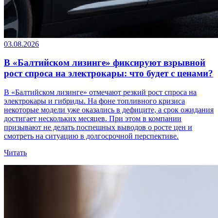
03.08.2026
В «Балтийском лизинге» фиксируют взрывной
рост спроса на электрокары: что будет с ценами?
В «Балтийском лизинге» отмечают резкий рост спроса на
электрокары и гибриды. На фоне топливного кризиса
некоторые модели уже оказались в дефиците, а срок ожидания
достигает нескольких месяцев. При этом в компании
призывают не делать поспешных выводов о росте цен и
смотреть на ситуацию в долгосрочной перспективе.
Читать