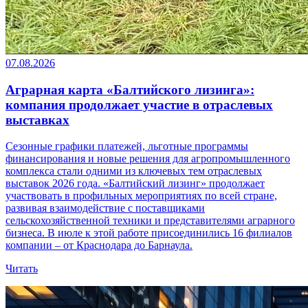
07.08.2026
Аграрная карта «Балтийского лизинга»:
компания продолжает участие в отраслевых
выставках
Сезонные графики платежей, льготные программы
финансирования и новые решения для агропромышленного
комплекса стали одними из ключевых тем отраслевых
выставок 2026 года. «Балтийский лизинг» продолжает
участвовать в профильных мероприятиях по всей стране,
развивая взаимодействие с поставщиками
сельскохозяйственной техники и представителями аграрного
бизнеса. В июле к этой работе присоединились 16 филиалов
компании – от Краснодара до Барнаула.
Читать