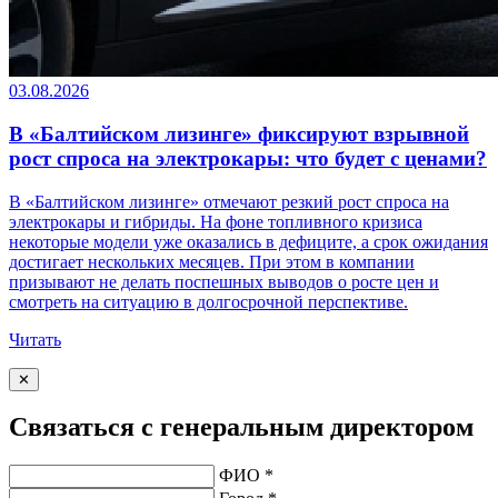
03.08.2026
В «Балтийском лизинге» фиксируют взрывной
рост спроса на электрокары: что будет с ценами?
В «Балтийском лизинге» отмечают резкий рост спроса на
электрокары и гибриды. На фоне топливного кризиса
некоторые модели уже оказались в дефиците, а срок ожидания
достигает нескольких месяцев. При этом в компании
призывают не делать поспешных выводов о росте цен и
смотреть на ситуацию в долгосрочной перспективе.
Читать
✕
Связаться с генеральным директором
ФИО *