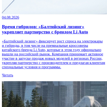
04.08.2026
Время гибридов: «Балтийский лизинг»
укрепляет партнерство с брендом Li Auto
«Балтийский лизинг» фиксирует рост спроса на электрокары
и гибриды, в том числе на премиальные кроссоверы
китайского бренда Li Auto, которые в этом году официально
вышли на российский рынок. Компания принимает активное
участие в запуске продаж новых моделей в регионах России,
укрепляя партнерство с производителем и предлагая клиентам
специальные условия и программы.
Читать