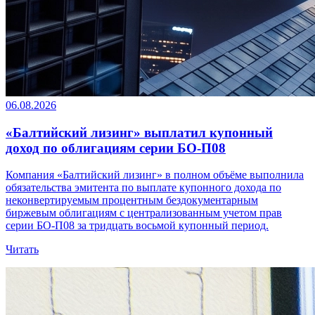
06.08.2026
«Балтийский лизинг» выплатил купонный
доход по облигациям серии БО-П08
Компания «Балтийский лизинг» в полном объёме выполнила
обязательства эмитента по выплате купонного дохода по
неконвертируемым процентным бездокументарным
биржевым облигациям с централизованным учетом прав
серии БО-П08 за тридцать восьмой купонный период.
Читать