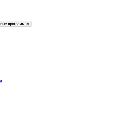
овые программы»
ки