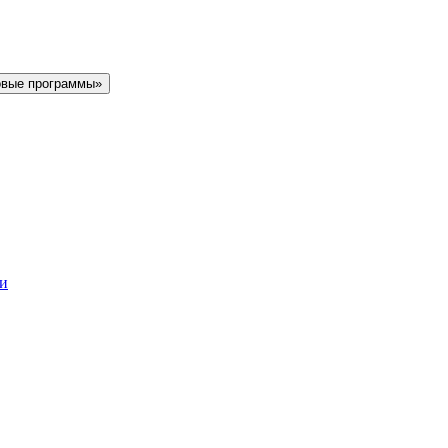
овые программы»
ки