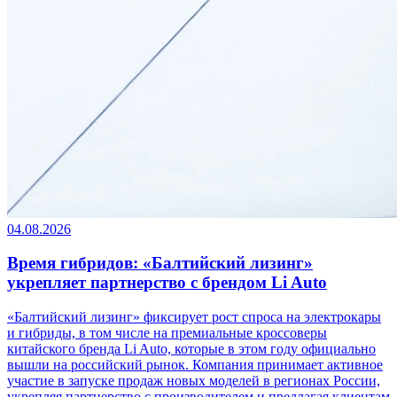
04.08.2026
Время гибридов: «Балтийский лизинг»
укрепляет партнерство с брендом Li Auto
«Балтийский лизинг» фиксирует рост спроса на электрокары
и гибриды, в том числе на премиальные кроссоверы
китайского бренда Li Auto, которые в этом году официально
вышли на российский рынок. Компания принимает активное
участие в запуске продаж новых моделей в регионах России,
укрепляя партнерство с производителем и предлагая клиентам