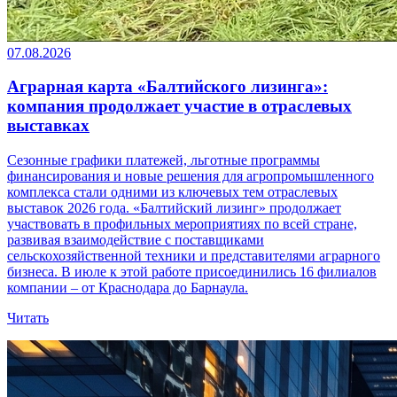
07.08.2026
Аграрная карта «Балтийского лизинга»:
компания продолжает участие в отраслевых
выставках
Сезонные графики платежей, льготные программы
финансирования и новые решения для агропромышленного
комплекса стали одними из ключевых тем отраслевых
выставок 2026 года. «Балтийский лизинг» продолжает
участвовать в профильных мероприятиях по всей стране,
развивая взаимодействие с поставщиками
сельскохозяйственной техники и представителями аграрного
бизнеса. В июле к этой работе присоединились 16 филиалов
компании – от Краснодара до Барнаула.
Читать