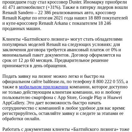
прошедшем году стал кроссовер Duster. Иномарку приобрели
41 471 автомобилист (+31%). Также в пятерку лидеров вошли
Renault Sandero – 22 386 реализованных авто, кроссовер
Renault Kaptur по итогам 2021 года нашел 18 889 покупателей
и купе-кроссовер Renault Arkana с показателем 18 246
проданных машин.
Клиенты «Балтийского лизинга» могут стать обладателями
популярных моделей Renault на следующих условиях: для
заключения договора требуется авансовый платеж от 0% и
минимальный пакет документов. Договор оформляется на
срок от 12 до 60 месяцев. Предварительное решение
принимается в день обращения.
Подать заявку на лизинг можно легко и быстро на
официальном сайте baltlease.ru, по телефону 8 800 222 0 555, а
также в
мобильном приложении
компании, которое доступно
не только действующим клиентам компании, но и любому
пользователю смартфона с App Store, Google Play и Huawei
AppGallery. Это дает возможность быстро начать
сотрудничество с компанией в любое удобное для вас время:
регистрируйтесь, оставляйте заявку и следите за этапами ее
обработки онлайн.
Работать с документами клиенты «Балтийского лизинга» тоже