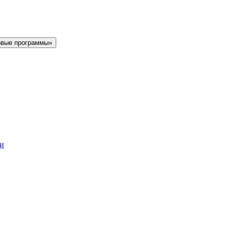
овые программы»
ки