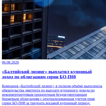
06.08.2026
«Балтийский лизинг» выплатил купонный
доход по облигациям серии БО-П08
Компания «Балтийский лизинг» в полном объёме выполнила
обязательства эмитента по выплате купонного дохода по
неконвертируемым процентным бездокументарным
биржевым облигациям с централизованным учетом прав
серии БО-П08 за тридцать восьмой купонный период.