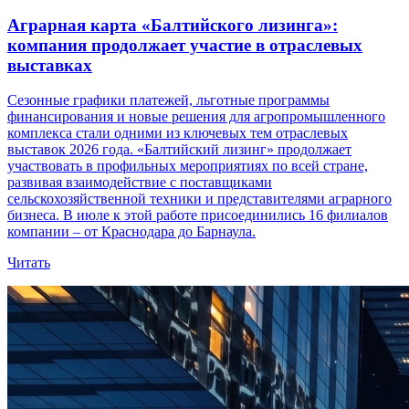
Аграрная карта «Балтийского лизинга»:
компания продолжает участие в отраслевых
выставках
Сезонные графики платежей, льготные программы
финансирования и новые решения для агропромышленного
комплекса стали одними из ключевых тем отраслевых
выставок 2026 года. «Балтийский лизинг» продолжает
участвовать в профильных мероприятиях по всей стране,
развивая взаимодействие с поставщиками
сельскохозяйственной техники и представителями аграрного
бизнеса. В июле к этой работе присоединились 16 филиалов
компании – от Краснодара до Барнаула.
Читать