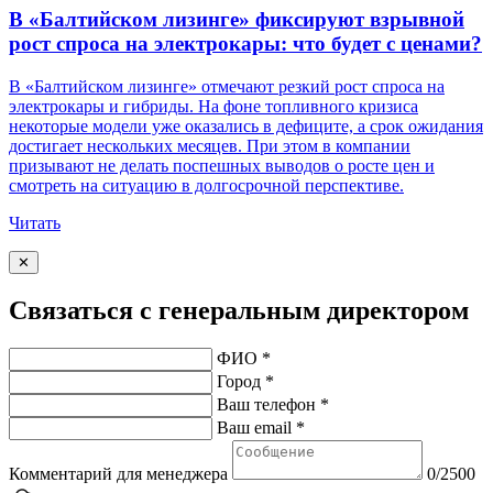
В «Балтийском лизинге» фиксируют взрывной
рост спроса на электрокары: что будет с ценами?
В «Балтийском лизинге» отмечают резкий рост спроса на
электрокары и гибриды. На фоне топливного кризиса
некоторые модели уже оказались в дефиците, а срок ожидания
достигает нескольких месяцев. При этом в компании
призывают не делать поспешных выводов о росте цен и
смотреть на ситуацию в долгосрочной перспективе.
Читать
✕
Связаться с генеральным директором
ФИО *
Город *
Ваш телефон *
Ваш email *
Комментарий для менеджера
0/2500