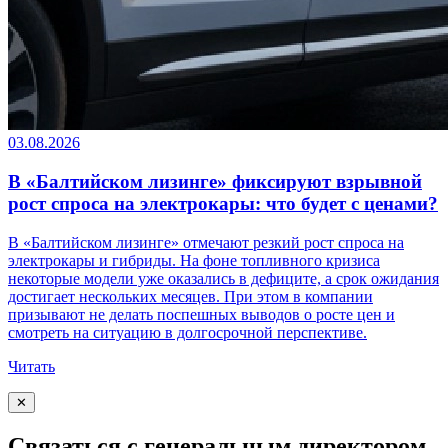
03.08.2026
В «Балтийском лизинге» фиксируют взрывной
рост спроса на электрокары: что будет с ценами?
В «Балтийском лизинге» отмечают резкий рост спроса на
электрокары и гибриды. На фоне топливного кризиса
некоторые модели уже оказались в дефиците, а срок ожидания
достигает нескольких месяцев. При этом в компании
призывают не делать поспешных выводов о росте цен и
смотреть на ситуацию в долгосрочной перспективе.
Читать
✕
Связаться с генеральным директором