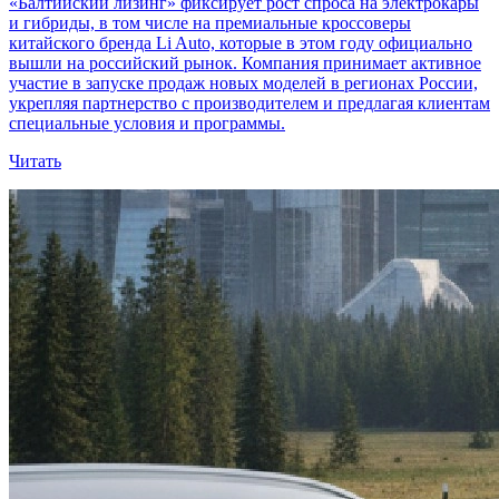
«Балтийский лизинг» фиксирует рост спроса на электрокары
и гибриды, в том числе на премиальные кроссоверы
китайского бренда Li Auto, которые в этом году официально
вышли на российский рынок. Компания принимает активное
участие в запуске продаж новых моделей в регионах России,
укрепляя партнерство с производителем и предлагая клиентам
специальные условия и программы.
Читать