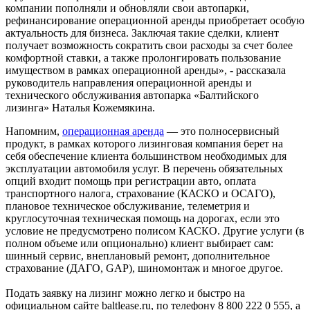
компании пополняли и обновляли свои автопарки,
рефинансирование операционной аренды приобретает особую
актуальность для бизнеса. Заключая такие сделки, клиент
получает возможность сократить свои расходы за счет более
комфортной ставки, а также пролонгировать пользование
имуществом в рамках операционной аренды», - рассказала
руководитель направления операционной аренды и
технического обслуживания автопарка «Балтийского
лизинга» Наталья Кожемякина.
Напомним,
операционная аренда
— это полносервисный
продукт, в рамках которого лизинговая компания берет на
себя обеспечение клиента большинством необходимых для
эксплуатации автомобиля услуг. В перечень обязательных
опций входит помощь при регистрации авто, оплата
транспортного налога, страхование (КАСКО и ОСАГО),
плановое техническое обслуживание, телеметрия и
круглосуточная техническая помощь на дорогах, если это
условие не предусмотрено полисом КАСКО. Другие услуги (в
полном объеме или опционально) клиент выбирает сам:
шинный сервис, внеплановый ремонт, дополнительное
страхование (ДАГО, GAP), шиномонтаж и многое другое.
Подать заявку на лизинг можно легко и быстро на
официальном сайте baltlease.ru, по телефону 8 800 222 0 555, а