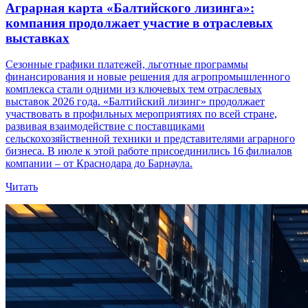
Аграрная карта «Балтийского лизинга»:
компания продолжает участие в отраслевых
выставках
Сезонные графики платежей, льготные программы
финансирования и новые решения для агропромышленного
комплекса стали одними из ключевых тем отраслевых
выставок 2026 года. «Балтийский лизинг» продолжает
участвовать в профильных мероприятиях по всей стране,
развивая взаимодействие с поставщиками
сельскохозяйственной техники и представителями аграрного
бизнеса. В июле к этой работе присоединились 16 филиалов
компании – от Краснодара до Барнаула.
Читать