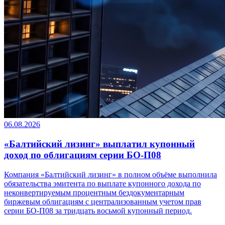
06.08.2026
«Балтийский лизинг» выплатил купонный
доход по облигациям серии БО-П08
Компания «Балтийский лизинг» в полном объёме выполнила
обязательства эмитента по выплате купонного дохода по
неконвертируемым процентным бездокументарным
биржевым облигациям с централизованным учетом прав
серии БО-П08 за тридцать восьмой купонный период.