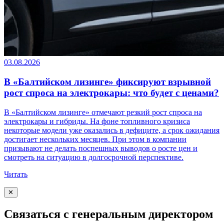
03.08.2026
В «Балтийском лизинге» фиксируют взрывной
рост спроса на электрокары: что будет с ценами?
В «Балтийском лизинге» отмечают резкий рост спроса на
электрокары и гибриды. На фоне топливного кризиса
некоторые модели уже оказались в дефиците, а срок ожидания
достигает нескольких месяцев. При этом в компании
призывают не делать поспешных выводов о росте цен и
смотреть на ситуацию в долгосрочной перспективе.
Читать
✕
Связаться с генеральным директором