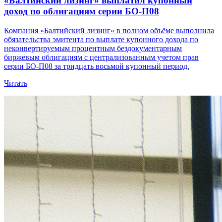
«Балтийский лизинг» выплатил купонный
доход по облигациям серии БО-П08
Компания «Балтийский лизинг» в полном объёме выполнила
обязательства эмитента по выплате купонного дохода по
неконвертируемым процентным бездокументарным
биржевым облигациям с централизованным учетом прав
серии БО-П08 за тридцать восьмой купонный период.
Читать