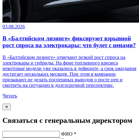
03.08.2026
В «Балтийском лизинге» фиксируют взрывной
рост спроса на электрокары: что будет с ценами?
В «Балтийском лизинге» отмечают резкий рост спроса на
электрокары и гибриды. На фоне топливного кризиса
некоторые модели уже оказались в дефиците, а срок ожидания
достигает нескольких месяцев. При этом в компании
призывают не делать поспешных выводов о росте цен и
смотреть на ситуацию в долгосрочной перспективе.
Читать
✕
Связаться с генеральным директором
ФИО *