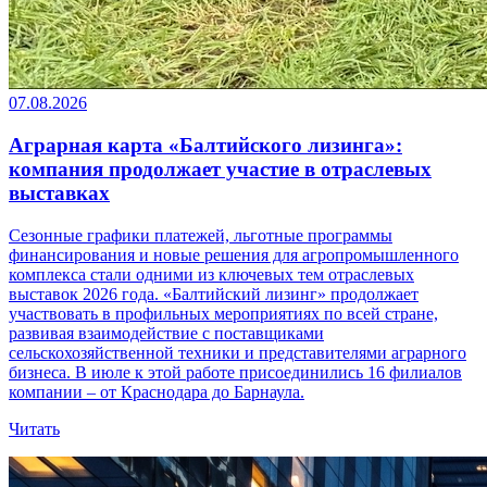
07.08.2026
Аграрная карта «Балтийского лизинга»:
компания продолжает участие в отраслевых
выставках
Сезонные графики платежей, льготные программы
финансирования и новые решения для агропромышленного
комплекса стали одними из ключевых тем отраслевых
выставок 2026 года. «Балтийский лизинг» продолжает
участвовать в профильных мероприятиях по всей стране,
развивая взаимодействие с поставщиками
сельскохозяйственной техники и представителями аграрного
бизнеса. В июле к этой работе присоединились 16 филиалов
компании – от Краснодара до Барнаула.
Читать