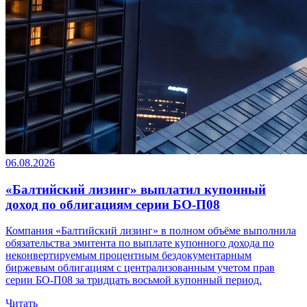
06.08.2026
«Балтийский лизинг» выплатил купонный
доход по облигациям серии БО-П08
Компания «Балтийский лизинг» в полном объёме выполнила
обязательства эмитента по выплате купонного дохода по
неконвертируемым процентным бездокументарным
биржевым облигациям с централизованным учетом прав
серии БО-П08 за тридцать восьмой купонный период.
Читать