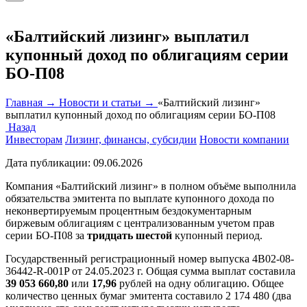
«Балтийский лизинг» выплатил
купонный доход по облигациям серии
БО-П08
Главная →
Новости и статьи →
«Балтийский лизинг»
выплатил купонный доход по облигациям серии БО-П08
Назад
Инвесторам
Лизинг, финансы, субсидии
Новости компании
Дата публикации:
09.06.2026
Компания «Балтийский лизинг» в полном объёме выполнила
обязательства эмитента по выплате купонного дохода по
неконвертируемым процентным бездокументарным
биржевым облигациям с централизованным учетом прав
серии БО-П08 за
тридцать шестой
купонный период.
Государственный регистрационный номер выпуска 4B02-08-
36442-R-001P от 24.05.2023 г. Общая сумма выплат составила
39 053 660,80
или
17,96
рублей на одну облигацию. Общее
количество ценных бумаг эмитента составило 2 174 480 (два