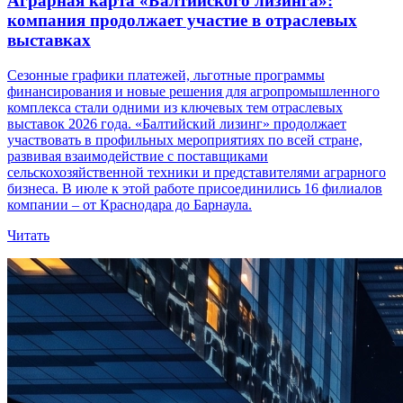
Аграрная карта «Балтийского лизинга»:
компания продолжает участие в отраслевых
выставках
Сезонные графики платежей, льготные программы
финансирования и новые решения для агропромышленного
комплекса стали одними из ключевых тем отраслевых
выставок 2026 года. «Балтийский лизинг» продолжает
участвовать в профильных мероприятиях по всей стране,
развивая взаимодействие с поставщиками
сельскохозяйственной техники и представителями аграрного
бизнеса. В июле к этой работе присоединились 16 филиалов
компании – от Краснодара до Барнаула.
Читать