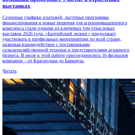
выставках
Сезонные графики платежей, льготные программы
финансирования и новые решения для агропромышленного
комплекса стали одними из ключевых тем отраслевых
выставок 2026 года. «Балтийский лизинг» продолжает
участвовать в профильных мероприятиях по всей стране,
развивая взаимодействие с поставщиками
сельскохозяйственной техники и представителями аграрного
бизнеса. В июле к этой работе присоединились 16 филиалов
компании – от Краснодара до Барнаула.
Читать