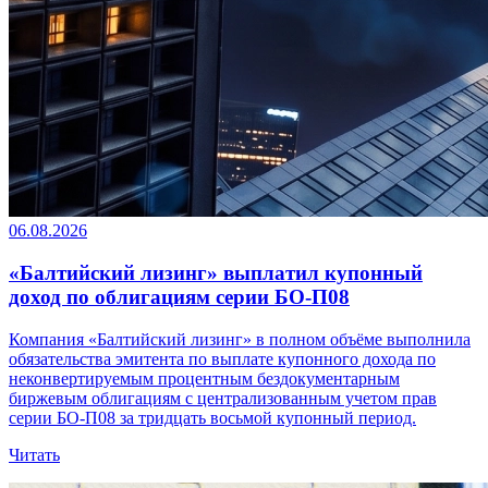
06.08.2026
«Балтийский лизинг» выплатил купонный
доход по облигациям серии БО-П08
Компания «Балтийский лизинг» в полном объёме выполнила
обязательства эмитента по выплате купонного дохода по
неконвертируемым процентным бездокументарным
биржевым облигациям с централизованным учетом прав
серии БО-П08 за тридцать восьмой купонный период.
Читать