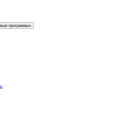
овые программы»
ки