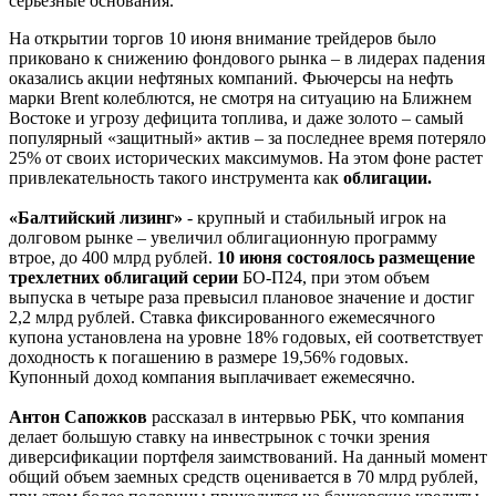
серьезные основания.
На открытии торгов 10 июня внимание трейдеров было
приковано к снижению фондового рынка – в лидерах падения
оказались акции нефтяных компаний. Фьючерсы на нефть
марки Brent колеблются, не смотря на ситуацию на Ближнем
Востоке и угрозу дефицита топлива, и даже золото – самый
популярный «защитный» актив – за последнее время потеряло
25% от своих исторических максимумов. На этом фоне растет
привлекательность такого инструмента как
облигации.
«Балтийский лизинг»
- крупный и стабильный игрок на
долговом рынке – увеличил облигационную программу
втрое, до 400 млрд рублей.
10 июня состоялось размещение
трехлетних облигаций серии
БО-П24, при этом объем
выпуска в четыре раза превысил плановое значение и достиг
2,2 млрд рублей.
Ставка фиксированного ежемесячного
купона установлена на уровне 18% годовых, ей соответствует
доходность к погашению в размере 19,56% годовых.
Купонный доход компания выплачивает ежемесячно.
Антон Сапожков
рассказал в интервью РБК, что компания
делает большую ставку на инвестрынок с точки зрения
диверсификации портфеля заимствований. На данный момент
общий объем заемных средств оценивается в 70 млрд рублей,