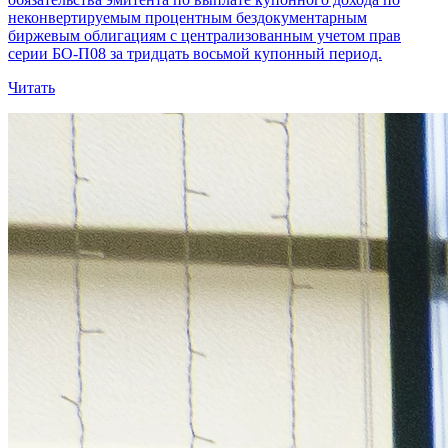
неконвертируемым процентным бездокументарным
биржевым облигациям с централизованным учетом прав
серии БО-П08 за тридцать восьмой купонный период.
Читать