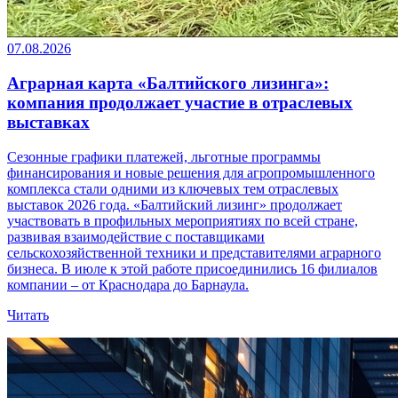
07.08.2026
Аграрная карта «Балтийского лизинга»:
компания продолжает участие в отраслевых
выставках
Сезонные графики платежей, льготные программы
финансирования и новые решения для агропромышленного
комплекса стали одними из ключевых тем отраслевых
выставок 2026 года. «Балтийский лизинг» продолжает
участвовать в профильных мероприятиях по всей стране,
развивая взаимодействие с поставщиками
сельскохозяйственной техники и представителями аграрного
бизнеса. В июле к этой работе присоединились 16 филиалов
компании – от Краснодара до Барнаула.
Читать