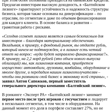
при этом более половины приходится на банковские кредиты.
Предлагая инвесторам высокую доходность, в «Балтийском
лизинге» гарантируют устойчивость и надежность структуры
бизнеса, которая также основана на диверсификации – по
отраслям, по сегментам и даже по объемам финансирования
для каждого клиента. В основе баланса и развития –
грамотная работа с рисками.
«Сегодня сегмент лизинга является самым безопасным для
инвесторов – благодаря материальному обеспечению.
Вкладывая, к примеру, в фондовый рынок, вы отдаете рубль,
который ничем не подтвержден, а в лизинге есть четкий
ответ на вопрос: «куда будет направлено финансирование?».
К примеру, на 2,2 млрд рублей (это объем нового выпуска
облигаций) мы, как лизинговая компания, приобретем
имущество: автомобили, грузовики, комбайны, оборудование и
многое другое, и передадим нашим лизингополучателям –
чтобы они развивали свой бизнес и экономику всей страны»,
-
заявил Антон Сапожков, первый заместитель
генерального директора компании «Балтийский лизинг».
В рэнкинге «Эксперт РА» «Балтийский лизинг» занимает
первое место после трех игроков с госучастием
и лидирует
в нескольких сегментах, в том числе в оборудовании. На
данный момент его доля в портфеле составляет 27%, но не