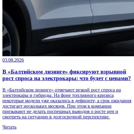
03.08.2026
В «Балтийском лизинге» фиксируют взрывной
рост спроса на электрокары: что будет с ценами?
В «Балтийском лизинге» отмечают резкий рост спроса на
электрокары и гибриды. На фоне топливного кризиса
некоторые модели уже оказались в дефиците, а срок ожидания
достигает нескольких месяцев. При этом в компании
призывают не делать поспешных выводов о росте цен и
смотреть на ситуацию в долгосрочной перспективе.
Читать