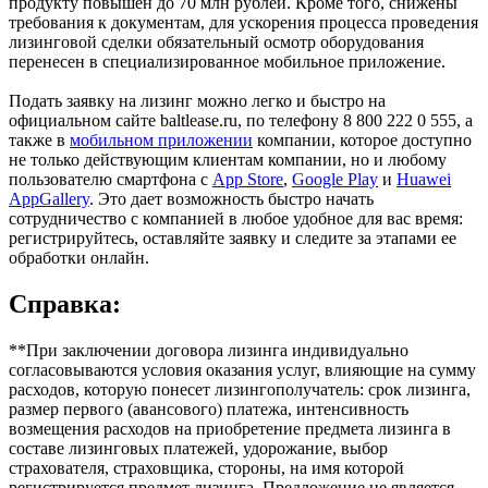
продукту повышен до 70 млн рублей. Кроме того, снижены
требования к документам, для ускорения процесса проведения
лизинговой сделки обязательный осмотр оборудования
перенесен в специализированное мобильное приложение.
Подать заявку на лизинг можно легко и быстро на
официальном сайте baltlease.ru, по телефону 8 800 222 0 555, а
также в
мобильном приложении
компании, которое доступно
не только действующим клиентам компании, но и любому
пользователю смартфона с
App Store
,
Google Play
и
Huawei
AppGallery
. Это дает возможность быстро начать
сотрудничество с компанией в любое удобное для вас время:
регистрируйтесь, оставляйте заявку и следите за этапами ее
обработки онлайн.
Справка:
**При заключении договора лизинга индивидуально
согласовываются условия оказания услуг, влияющие на сумму
расходов, которую понесет лизингополучатель: срок лизинга,
размер первого (авансового) платежа, интенсивность
возмещения расходов на приобретение предмета лизинга в
составе лизинговых платежей, удорожание, выбор
страхователя, страховщика, стороны, на имя которой
регистрируется предмет лизинга. Предложение не является