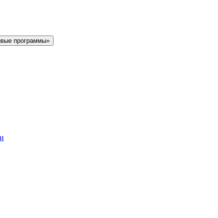
овые программы»
ки