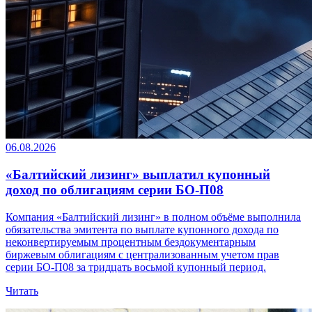
06.08.2026
«Балтийский лизинг» выплатил купонный
доход по облигациям серии БО-П08
Компания «Балтийский лизинг» в полном объёме выполнила
обязательства эмитента по выплате купонного дохода по
неконвертируемым процентным бездокументарным
биржевым облигациям с централизованным учетом прав
серии БО-П08 за тридцать восьмой купонный период.
Читать