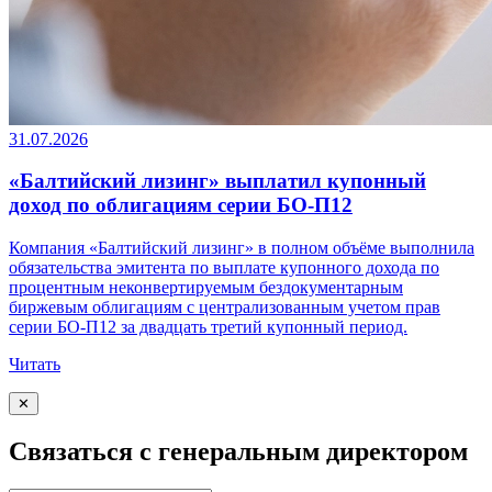
31.07.2026
«Балтийский лизинг» выплатил купонный
доход по облигациям серии БО-П12
Компания «Балтийский лизинг» в полном объёме выполнила
обязательства эмитента по выплате купонного дохода по
процентным неконвертируемым бездокументарным
биржевым облигациям с централизованным учетом прав
серии БО-П12 за двадцать третий купонный период.
Читать
✕
Связаться с генеральным директором