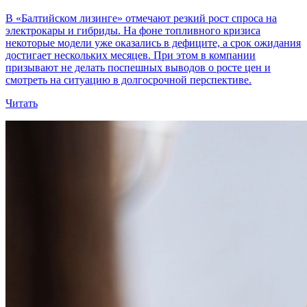
В «Балтийском лизинге» отмечают резкий рост спроса на
электрокары и гибриды. На фоне топливного кризиса
некоторые модели уже оказались в дефиците, а срок ожидания
достигает нескольких месяцев. При этом в компании
призывают не делать поспешных выводов о росте цен и
смотреть на ситуацию в долгосрочной перспективе.
Читать