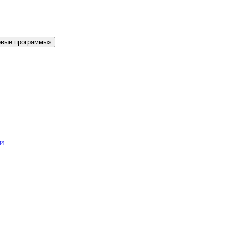
овые программы»
ки