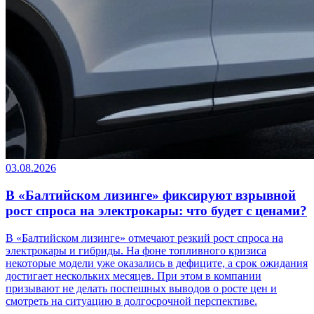
03.08.2026
В «Балтийском лизинге» фиксируют взрывной
рост спроса на электрокары: что будет с ценами?
В «Балтийском лизинге» отмечают резкий рост спроса на
электрокары и гибриды. На фоне топливного кризиса
некоторые модели уже оказались в дефиците, а срок ожидания
достигает нескольких месяцев. При этом в компании
призывают не делать поспешных выводов о росте цен и
смотреть на ситуацию в долгосрочной перспективе.