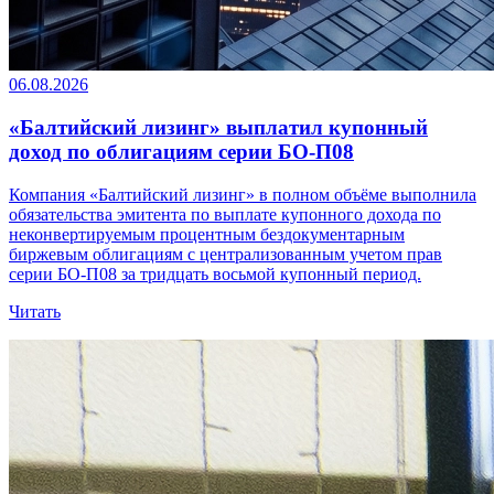
06.08.2026
«Балтийский лизинг» выплатил купонный
доход по облигациям серии БО-П08
Компания «Балтийский лизинг» в полном объёме выполнила
обязательства эмитента по выплате купонного дохода по
неконвертируемым процентным бездокументарным
биржевым облигациям с централизованным учетом прав
серии БО-П08 за тридцать восьмой купонный период.
Читать