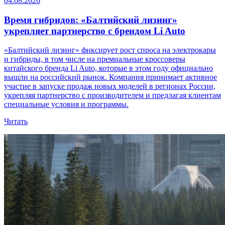
04.08.2026
Время гибридов: «Балтийский лизинг»
укрепляет партнерство с брендом Li Auto
«Балтийский лизинг» фиксирует рост спроса на электрокары
и гибриды, в том числе на премиальные кроссоверы
китайского бренда Li Auto, которые в этом году официально
вышли на российский рынок. Компания принимает активное
участие в запуске продаж новых моделей в регионах России,
укрепляя партнерство с производителем и предлагая клиентам
специальные условия и программы.
Читать