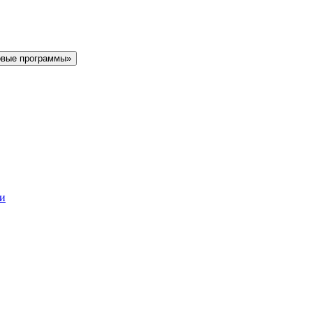
овые программы»
ки