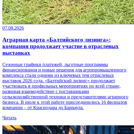
07.08.2026
Аграрная карта «Балтийского лизинга»:
компания продолжает участие в отраслевых
выставках
Сезонные графики платежей, льготные программы
финансирования и новые решения для агропромышленного
комплекса стали одними из ключевых тем отраслевых
выставок 2026 года. «Балтийский лизинг» продолжает
участвовать в профильных мероприятиях по всей стране,
развивая взаимодействие с поставщиками
сельскохозяйственной техники и представителями аграрного
бизнеса. В июле к этой работе присоединились 16 филиалов
компании – от Краснодара до Барнаула.
Читать