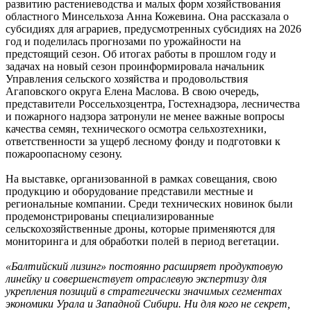
развитию растениеводства и малых форм хозяйствования
областного Минсельхоза Анна Кожевина. Она рассказала о
субсидиях для аграриев, предусмотренных субсидиях на 2026
год и поделилась прогнозами по урожайности на
предстоящий сезон. Об итогах работы в прошлом году и
задачах на новый сезон проинформировала начальник
Управления сельского хозяйства и продовольствия
Агаповского округа Елена Маслова. В свою очередь,
представители Россельхозцентра, Гостехнадзора, лесничества
и пожарного надзора затронули не менее важные вопросы
качества семян, технического осмотра сельхозтехники,
ответственности за ущерб лесному фонду и подготовки к
пожароопасному сезону.
На выставке, организованной в рамках совещания, свою
продукцию и оборудование представили местные и
региональные компании. Среди технических новинок были
продемонстрированы специализированные
сельскохозяйственные дроны, которые применяются для
мониторинга и для обработки полей в период вегетации.
«Балтийский лизинг» постоянно расширяет продуктовую
линейку и совершенствует отраслевую экспертизу для
укрепления позиций в стратегически значимых сегментах
экономики Урала и Западной Сибири. Ни для кого не секрет,