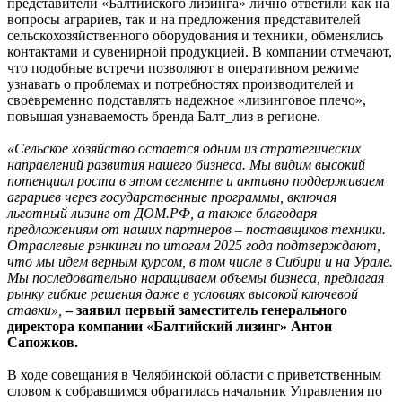
представители «Балтийского лизинга» лично ответили как на
вопросы аграриев, так и на предложения представителей
сельскохозяйственного оборудования и техники, обменялись
контактами и сувенирной продукцией. В компании отмечают,
что подобные встречи позволяют в оперативном режиме
узнавать о проблемах и потребностях производителей и
своевременно подставлять надежное «лизинговое плечо»,
повышая узнаваемость бренда Балт_лиз в регионе.
«Сельское хозяйство остается одним из стратегических
направлений развития нашего бизнеса. Мы видим высокий
потенциал роста в этом сегменте и активно поддерживаем
аграриев через государственные программы, включая
льготный лизинг от ДОМ.РФ, а также благодаря
предложениям от наших партнеров – поставщиков техники.
Отраслевые рэнкинги по итогам 2025 года подтверждают,
что мы идем верным курсом, в том числе в Сибири и на Урале.
Мы последовательно наращиваем объемы бизнеса, предлагая
рынку гибкие решения даже в условиях высокой ключевой
ставки»,
– заявил первый заместитель генерального
директора компании «Балтийский лизинг» Антон
Сапожков.
В ходе совещания в Челябинской области с приветственным
словом к собравшимся обратилась начальник Управления по