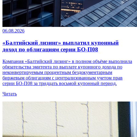
06.08.2026
«Балтийский лизинг» выплатил купонный
доход по облигациям серии БО-П08
Компания «Балтийский лизинг» в полном объёме выполнила
обязательства эмитента по выплате купонного дохода по
неконвертируемым процентным бездокументарным
биржевым облигациям с централизованным учетом прав
серии БО-П08 за тридцать восьмой купонный период.
Читать