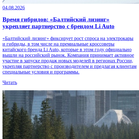
04.08.2026
Время гибридов: «Балтийский лизинг»
укрепляет партнерство с брендом Li Auto
«Балтийский лизинг» фиксирует рост спроса на электрокары
и гибриды, в том числе на премиальные кроссоверы
китайского бренда Li Auto, которые в этом году официально
вышли на российский рынок. Компания принимает активное
участие в запуске продаж новых моделей в регионах России,
укрепляя партнерство с производителем и предлагая клиентам
специальные условия и программы.
Читать