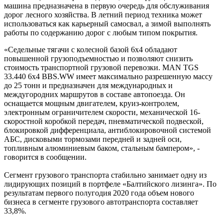
машина предназначена в первую очередь для обслуживания
дорог лесного хозяйства. В летний период техника может
использоваться как карьерный самосвал, а зимой выполнять
работы по содержанию дорог с любым типом покрытия.
«Седельные тягачи с колесной базой 6х4 обладают
повышенной грузоподъемностью и позволяют снизить
стоимость транспортной грузовой перевозки. MAN TGS
33.440 6x4 BBS.WW имеет максимально разрешенную массу
до 25 тонн и предназначен для международных и
междугородних маршрутов в составе автопоезда. Он
оснащается мощным двигателем, круиз-контролем,
электронным ограничителем скорости, механической 16-
скоростной коробкой передач, пневматической подвеской,
блокировкой дифференциала, антиблокировочной системой
АБС, дисковыми тормозами передней и задней оси,
топливным алюминиевым баком, стальным бампером», -
говорится в сообщении.
Сегмент грузового транспорта стабильно занимает одну из
лидирующих позиций в портфеле «Балтийского лизинга». По
результатам первого полугодия 2020 года объем нового
бизнеса в сегменте грузового автотранспорта составляет
33,8%.