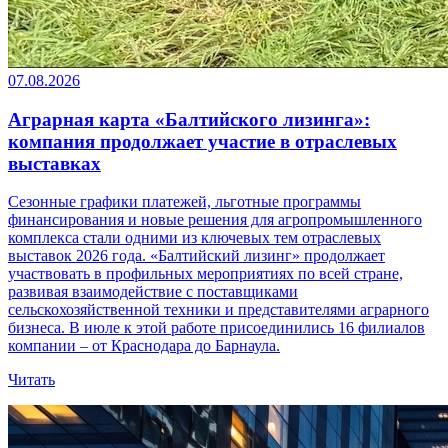
07.08.2026
Аграрная карта «Балтийского лизинга»:
компания продолжает участие в отраслевых
выставках
Сезонные графики платежей, льготные программы
финансирования и новые решения для агропромышленного
комплекса стали одними из ключевых тем отраслевых
выставок 2026 года. «Балтийский лизинг» продолжает
участвовать в профильных мероприятиях по всей стране,
развивая взаимодействие с поставщиками
сельскохозяйственной техники и представителями аграрного
бизнеса. В июле к этой работе присоединились 16 филиалов
компании – от Краснодара до Барнаула.
Читать