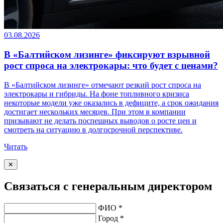
03.08.2026
В «Балтийском лизинге» фиксируют взрывной
рост спроса на электрокары: что будет с ценами?
В «Балтийском лизинге» отмечают резкий рост спроса на
электрокары и гибриды. На фоне топливного кризиса
некоторые модели уже оказались в дефиците, а срок ожидания
достигает нескольких месяцев. При этом в компании
призывают не делать поспешных выводов о росте цен и
смотреть на ситуацию в долгосрочной перспективе.
Читать
✕
Связаться с генеральным директором
ФИО *
Город *