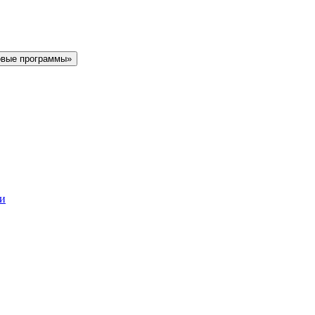
овые программы»
ки