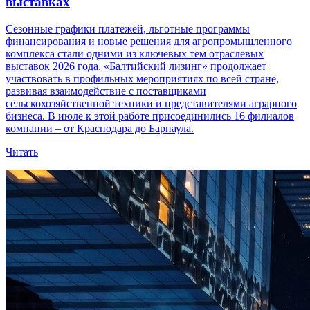
выставках
Сезонные графики платежей, льготные программы
финансирования и новые решения для агропромышленного
комплекса стали одними из ключевых тем отраслевых
выставок 2026 года. «Балтийский лизинг» продолжает
участвовать в профильных мероприятиях по всей стране,
развивая взаимодействие с поставщиками
сельскохозяйственной техники и представителями аграрного
бизнеса. В июле к этой работе присоединились 16 филиалов
компании – от Краснодара до Барнаула.
Читать