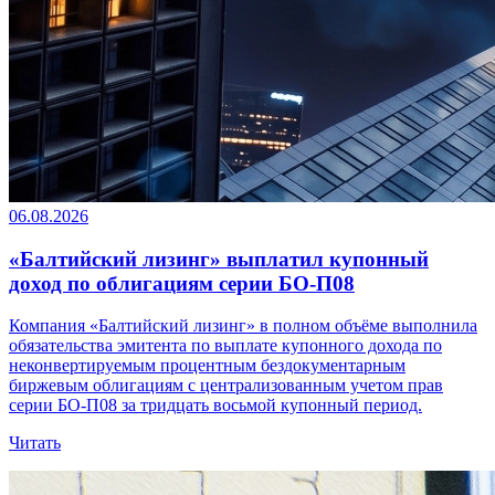
06.08.2026
«Балтийский лизинг» выплатил купонный
доход по облигациям серии БО-П08
Компания «Балтийский лизинг» в полном объёме выполнила
обязательства эмитента по выплате купонного дохода по
неконвертируемым процентным бездокументарным
биржевым облигациям с централизованным учетом прав
серии БО-П08 за тридцать восьмой купонный период.
Читать