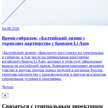
04.08.2026
Время гибридов: «Балтийский лизинг»
укрепляет партнерство с брендом Li Auto
«Балтийский лизинг» фиксирует рост спроса на электрокары
и гибриды, в том числе на премиальные кроссоверы
китайского бренда Li Auto, которые в этом году официально
вышли на российский рынок. Компания принимает активное
участие в запуске продаж новых моделей в регионах России,
укрепляя партнерство с производителем и предлагая клиентам
специальные условия и программы.
Читать
✕
Связаться с генеральным директором