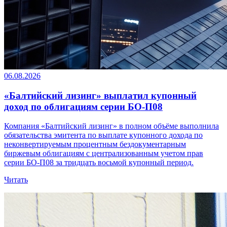
06.08.2026
«Балтийский лизинг» выплатил купонный
доход по облигациям серии БО-П08
Компания «Балтийский лизинг» в полном объёме выполнила
обязательства эмитента по выплате купонного дохода по
неконвертируемым процентным бездокументарным
биржевым облигациям с централизованным учетом прав
серии БО-П08 за тридцать восьмой купонный период.
Читать