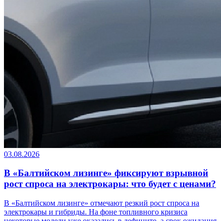
03.08.2026
В «Балтийском лизинге» фиксируют взрывной
рост спроса на электрокары: что будет с ценами?
В «Балтийском лизинге» отмечают резкий рост спроса на
электрокары и гибриды. На фоне топливного кризиса
некоторые модели уже оказались в дефиците, а срок ожидания