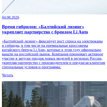
04.08.2026
Время гибридов: «Балтийский лизинг»
укрепляет партнерство с брендом Li Auto
«Балтийский лизинг» фиксирует рост спроса на электрокары
и гибриды, в том числе на премиальные кроссоверы
китайского бренда Li Auto, которые в этом году официально
вышли на российский рынок. Компания принимает активное
участие в запуске продаж новых моделей в регионах России,
укрепляя партнерство с производителем и предлагая клиентам
специальные условия и программы.
Читать