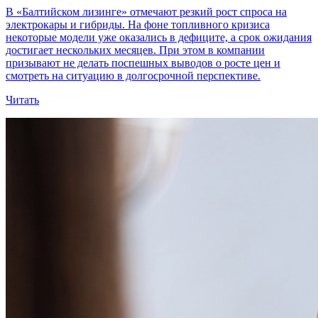
В «Балтийском лизинге» отмечают резкий рост спроса на
электрокары и гибриды. На фоне топливного кризиса
некоторые модели уже оказались в дефиците, а срок ожидания
достигает нескольких месяцев. При этом в компании
призывают не делать поспешных выводов о росте цен и
смотреть на ситуацию в долгосрочной перспективе.
Читать