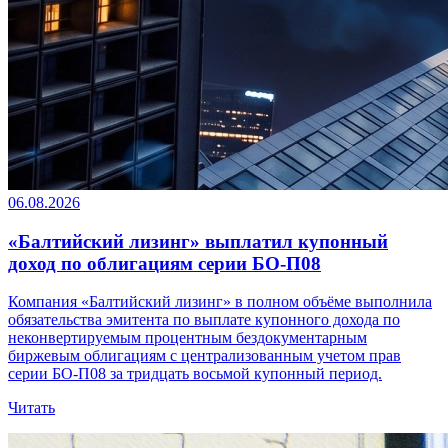
06.08.2026
«Балтийский лизинг» выплатил купонный
доход по облигациям серии БО-П08
Компания «Балтийский лизинг» в полном объёме выполнила
обязательства эмитента по выплате купонного дохода по
неконвертируемым процентным бездокументарным
биржевым облигациям с централизованным учетом прав
серии БО-П08 за тридцать восьмой купонный период.
Читать