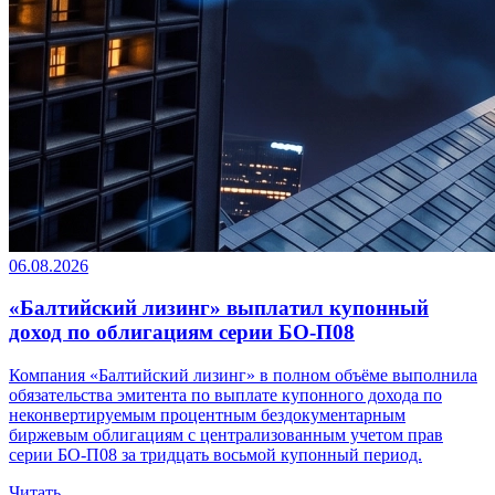
06.08.2026
«Балтийский лизинг» выплатил купонный
доход по облигациям серии БО-П08
Компания «Балтийский лизинг» в полном объёме выполнила
обязательства эмитента по выплате купонного дохода по
неконвертируемым процентным бездокументарным
биржевым облигациям с централизованным учетом прав
серии БО-П08 за тридцать восьмой купонный период.
Читать