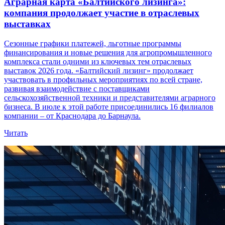
Аграрная карта «Балтийского лизинга»:
компания продолжает участие в отраслевых
выставках
Сезонные графики платежей, льготные программы
финансирования и новые решения для агропромышленного
комплекса стали одними из ключевых тем отраслевых
выставок 2026 года. «Балтийский лизинг» продолжает
участвовать в профильных мероприятиях по всей стране,
развивая взаимодействие с поставщиками
сельскохозяйственной техники и представителями аграрного
бизнеса. В июле к этой работе присоединились 16 филиалов
компании – от Краснодара до Барнаула.
Читать