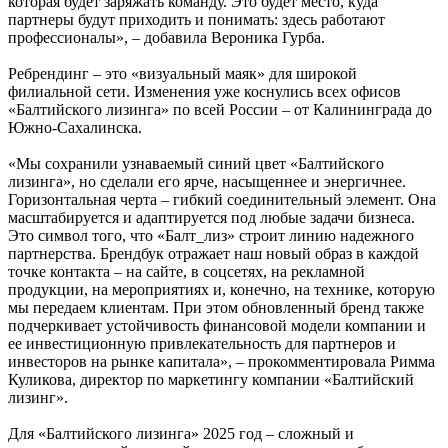
которая будет заряжать команду. Это будет место, куда
партнеры будут приходить и понимать: здесь работают
профессионалы», – добавила Вероника Гурба.
Ребрендинг – это «визуальный маяк» для широкой
филиальной сети. Изменения уже коснулись всех офисов
«Балтийского лизинга» по всей России – от Калининграда до
Южно-Сахалинска.
«Мы сохранили узнаваемый синий цвет «Балтийского
лизинга», но сделали его ярче, насыщеннее и энергичнее.
Горизонтальная черта – гибкий соединительный элемент. Она
масштабируется и адаптируется под любые задачи бизнеса.
Это символ того, что «Балт_лиз» строит линию надежного
партнерства. Брендбук отражает наш новый образ в каждой
точке контакта – на сайте, в соцсетях, на рекламной
продукции, на мероприятиях и, конечно, на технике, которую
мы передаем клиентам. При этом обновленный бренд также
подчеркивает устойчивость финансовой модели компании и
ее инвестиционную привлекательность для партнеров и
инвесторов на рынке капитала», – прокомментировала Римма
Куликова, директор по маркетингу компании «Балтийский
лизинг».
Для «Балтийского лизинга» 2025 год – сложный и