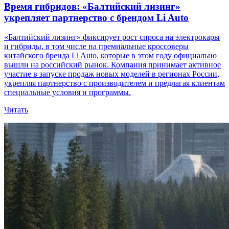
Время гибридов: «Балтийский лизинг»
укрепляет партнерство с брендом Li Auto
«Балтийский лизинг» фиксирует рост спроса на электрокары
и гибриды, в том числе на премиальные кроссоверы
китайского бренда Li Auto, которые в этом году официально
вышли на российский рынок. Компания принимает активное
участие в запуске продаж новых моделей в регионах России,
укрепляя партнерство с производителем и предлагая клиентам
специальные условия и программы.
Читать