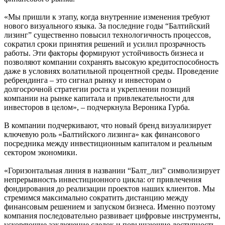
«Мы пришли к этапу, когда внутренние изменения требуют
нового визуального языка. За последние годы “Балтийский
лизинг” существенно повысил технологичность процессов,
сократил сроки принятия решений и усилил прозрачность
работы. Эти факторы формируют устойчивость бизнеса и
позволяют компании сохранять высокую кредитоспособность
даже в условиях волатильной процентной среды. Проведение
ребрендинга – это сигнал рынку и инвесторам о
долгосрочной стратегии роста и укреплении позиций
компании на рынке капитала и привлекательности для
инвесторов в целом», – подчеркнула Вероника Гурба.
В компании подчеркивают, что новый бренд визуализирует
ключевую роль «Балтийского лизинга» как финансового
посредника между инвестиционным капиталом и реальным
сектором экономики.
«Горизонтальная линия в названии “Балт_лиз” символизирует
непрерывность инвестиционного цикла: от привлечения
фондирования до реализации проектов наших клиентов. Мы
стремимся максимально сократить дистанцию между
финансовым решением и запуском бизнеса. Именно поэтому
компания последовательно развивает цифровые инструменты,
ускоряющие заключение сделок и повышающие доступность