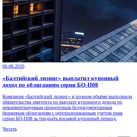
06.08.2026
«Балтийский лизинг» выплатил купонный
доход по облигациям серии БО-П08
Компания «Балтийский лизинг» в полном объёме выполнила
обязательства эмитента по выплате купонного дохода по
неконвертируемым процентным бездокументарным
биржевым облигациям с централизованным учетом прав
серии БО-П08 за тридцать восьмой купонный период.
Читать