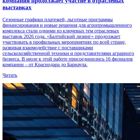
компания продолжает участие в отраслевых
выставках
Сезонные графики платежей, льготные программы
финансирования и новые решения для агропромышленного
комплекса стали одними из ключевых тем отраслевых
выставок 2026 года. «Балтийский лизинг» продолжает
участвовать в профильных мероприятиях по всей стране,
развивая взаимодействие с поставщиками
сельскохозяйственной техники и представителями аграрного
бизнеса. В июле к этой работе присоединились 16 филиалов
компании – от Краснодара до Барнаула.
Читать