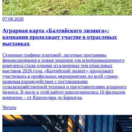
07.08.2026
Аграрная карта «Балтийского лизинга»:
компания продолжает участие в отраслевых
выставках
Сезонные графики платежей, льготные программы
финансирования и новые решения для агропромышленного
комплекса стали одними из ключевых тем отраслевых
выставок 2026 года. «Балтийский лизинг» продолжает
участвовать в профильных мероприятиях по всей стране,
развивая взаимодействие с поставщиками
сельскохозяйственной техники и представителями аграрного
бизнеса. В июле к этой работе присоединились 16 филиалов
компании – от Краснодара до Барнаула.
Читать