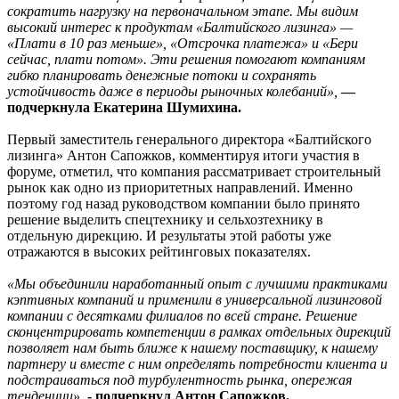
сократить нагрузку на первоначальном этапе. Мы видим
высокий интерес к продуктам «Балтийского лизинга» —
«Плати в 10 раз меньше», «Отсрочка платежа» и «Бери
сейчас, плати потом». Эти решения помогают компаниям
гибко планировать денежные потоки и сохранять
устойчивость даже в периоды рыночных колебаний»,
—
подчеркнула Екатерина Шумихина.
Первый заместитель генерального директора «Балтийского
лизинга» Антон Сапожков, комментируя итоги участия в
форуме, отметил, что компания рассматривает строительный
рынок как одно из приоритетных направлений. Именно
поэтому год назад руководством компании было принято
решение выделить спецтехнику и сельхозтехнику в
отдельную дирекцию. И результаты этой работы уже
отражаются в высоких рейтинговых показателях.
«Мы объединили наработанный опыт с лучшими практиками
кэптивных компаний и применили в универсальной лизинговой
компании с десятками филиалов по всей стране. Решение
сконцентрировать компетенции в рамках отдельных дирекций
позволяет нам быть ближе к нашему поставщику, к нашему
партнеру и вместе с ним определять потребности клиента и
подстраиваться под турбулентность рынка, опережая
тенденции»,
- подчеркнул Антон Сапожков.